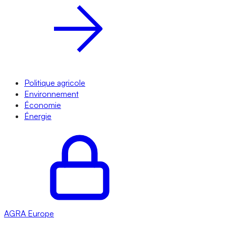
Politique agricole
Environnement
Économie
Énergie
AGRA
Europe