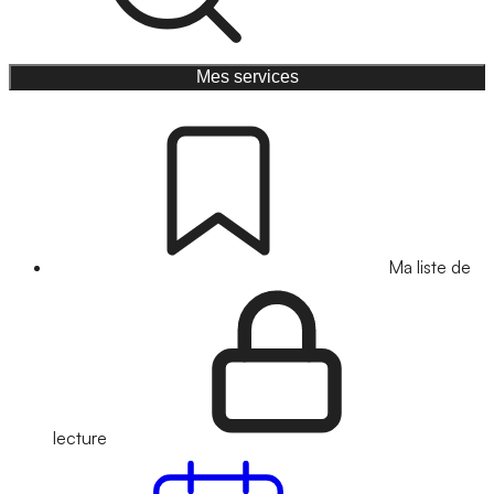
Mes services
Ma liste de
lecture