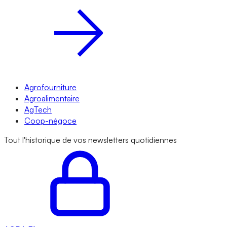
Agrofourniture
Agroalimentaire
AgTech
Coop-négoce
Tout l'historique de vos newsletters quotidiennes