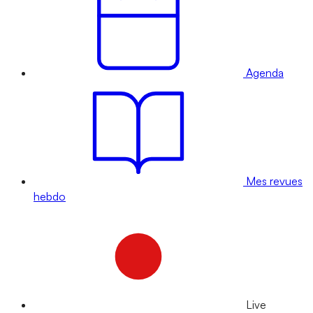
Agenda
Mes revues
hebdo
Live