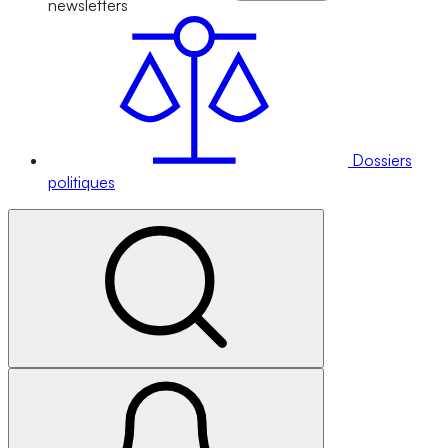
newsletters
Dossiers
politiques