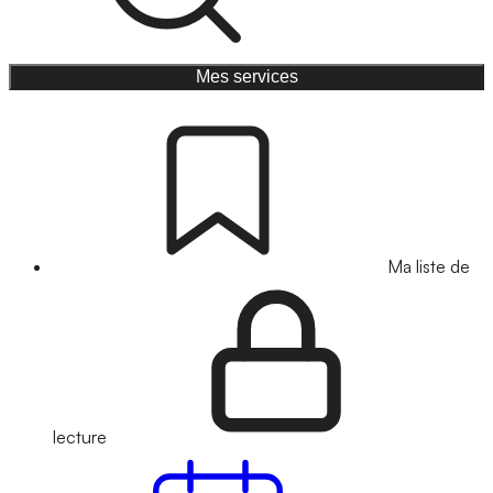
Mes services
Ma liste de
lecture