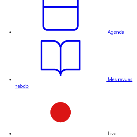
Agenda
Mes revues
hebdo
Live