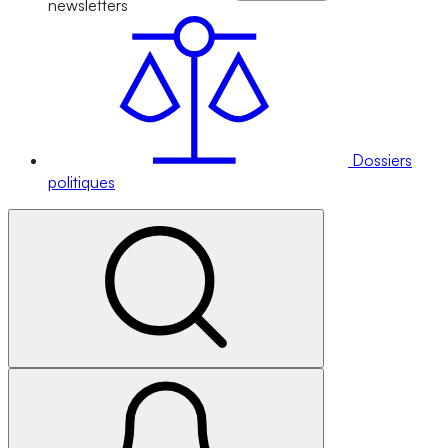
newsletters
Dossiers
politiques