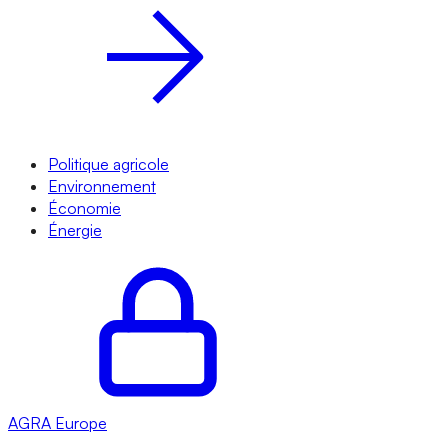
Politique agricole
Environnement
Économie
Énergie
AGRA
Europe