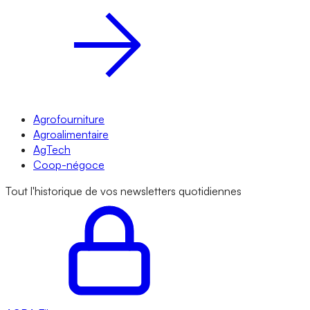
Agrofourniture
Agroalimentaire
AgTech
Coop-négoce
Tout l'historique de vos newsletters quotidiennes