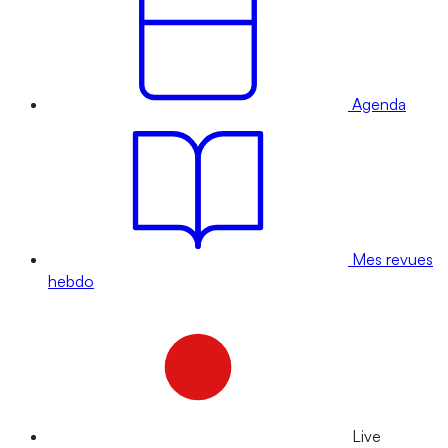
Agenda
Mes revues
hebdo
Live