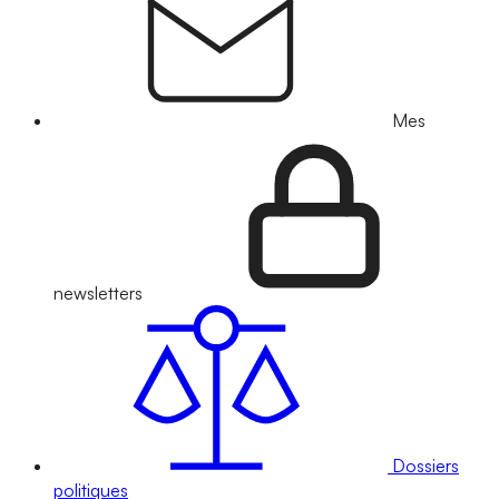
Mes
newsletters
Dossiers
politiques