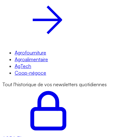
Agrofourniture
Agroalimentaire
AgTech
Coop-négoce
Tout l'historique de vos newsletters quotidiennes