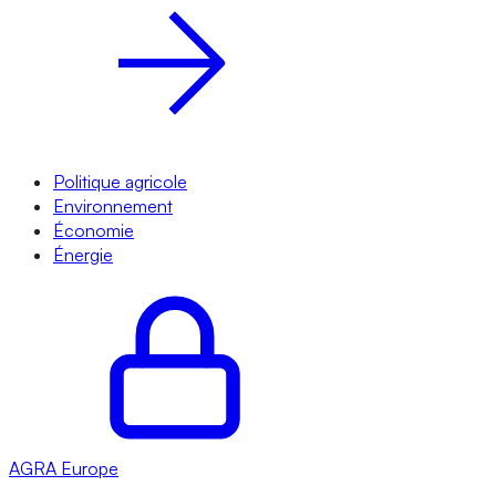
Politique agricole
Environnement
Économie
Énergie
AGRA
Europe