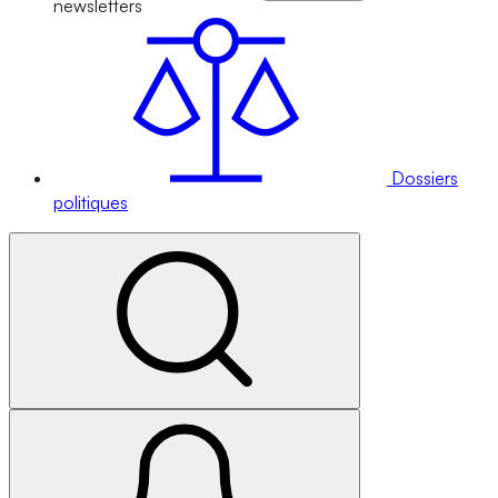
newsletters
Dossiers
politiques