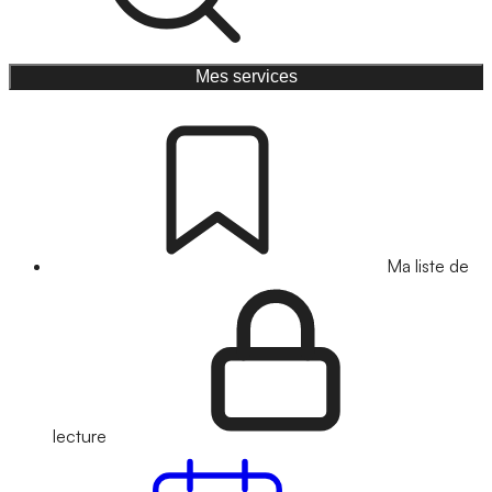
Mes services
Ma liste de
lecture