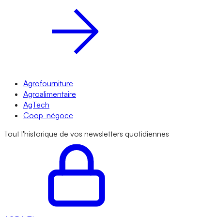
Agrofourniture
Agroalimentaire
AgTech
Coop-négoce
Tout l'historique de vos newsletters quotidiennes