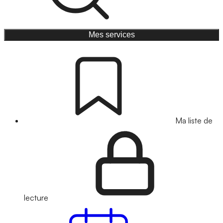
Mes services
Ma liste de
lecture