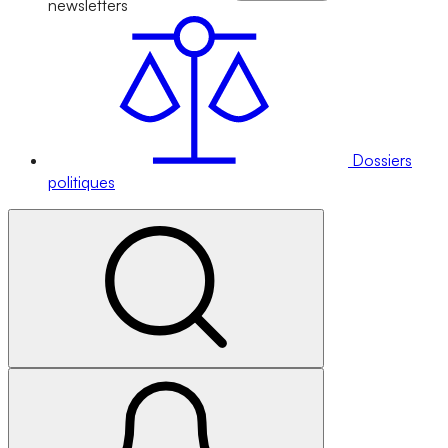
newsletters
Dossiers
politiques