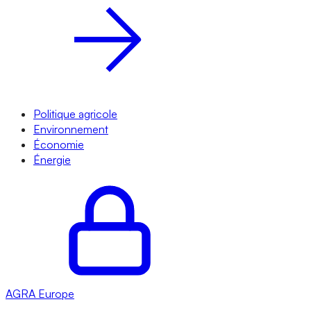
Politique agricole
Environnement
Économie
Énergie
AGRA
Europe