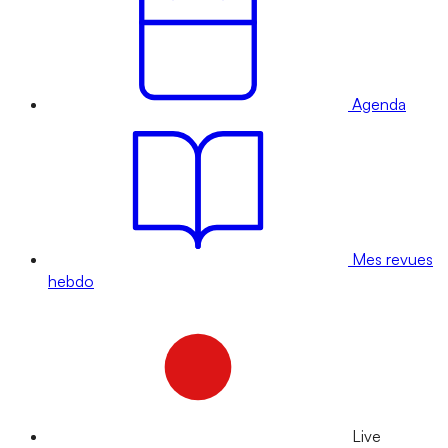
Agenda
Mes revues
hebdo
Live