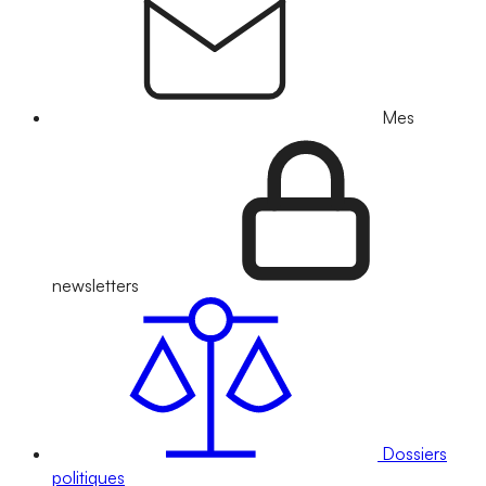
Mes
newsletters
Dossiers
politiques