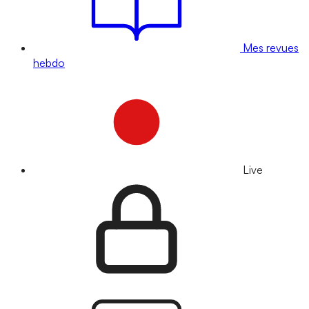
Mes revues
hebdo
Live