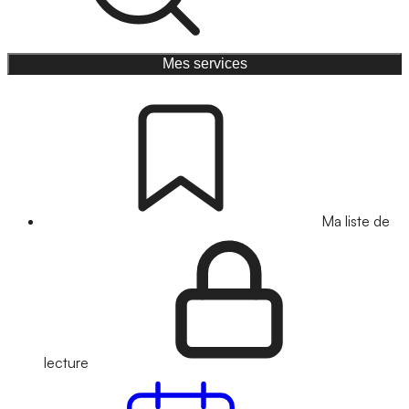
Mes services
Ma liste de
lecture