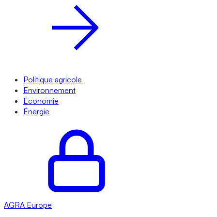
Politique agricole
Environnement
Économie
Énergie
AGRA
Europe