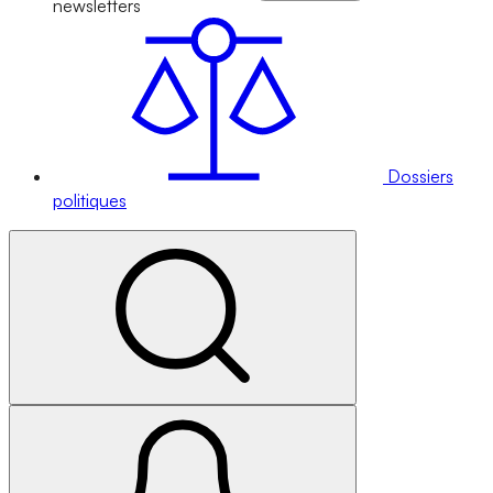
newsletters
Dossiers
politiques