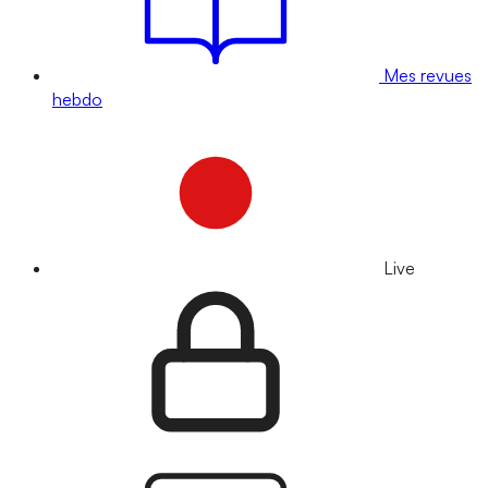
Mes revues
hebdo
Live