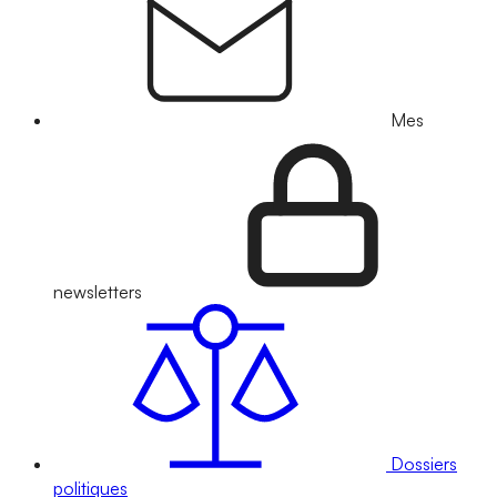
Mes
newsletters
Dossiers
politiques