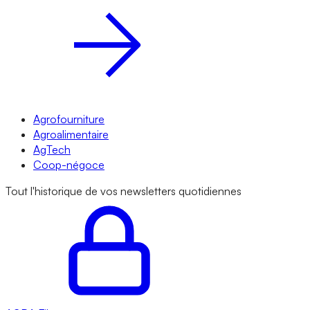
Agrofourniture
Agroalimentaire
AgTech
Coop-négoce
Tout l'historique de vos newsletters quotidiennes