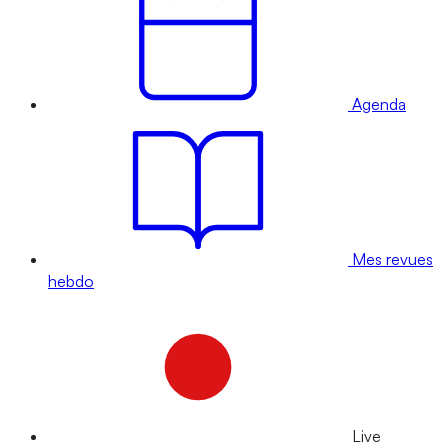
Agenda
Mes revues
hebdo
Live