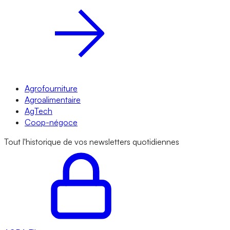
Agrofourniture
Agroalimentaire
AgTech
Coop-négoce
Tout l'historique de vos newsletters quotidiennes