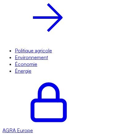
Politique agricole
Environnement
Économie
Énergie
AGRA
Europe