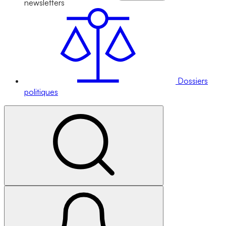
newsletters
Dossiers
politiques