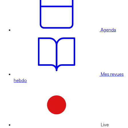
Agenda
Mes revues
hebdo
Live