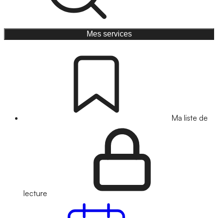
Mes services
Ma liste de
lecture