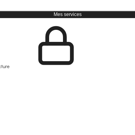
Mes services
cture