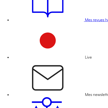
Mes revues 
Live
Mes newslett