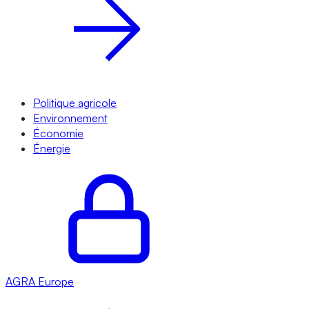
Politique agricole
Environnement
Économie
Énergie
AGRA
Europe