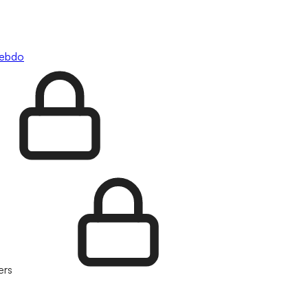
hebdo
ers