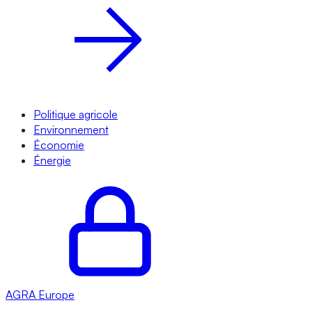
Politique agricole
Environnement
Économie
Énergie
AGRA
Europe