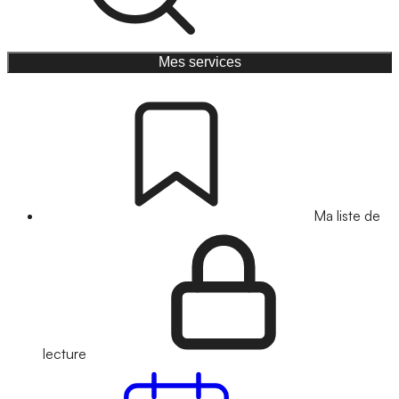
Mes services
Ma liste de
lecture