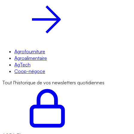
Agrofourniture
Agroalimentaire
AgTech
Coop-négoce
Tout l'historique de vos newsletters quotidiennes