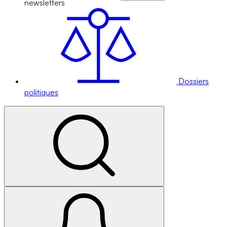
newsletters
Dossiers
politiques