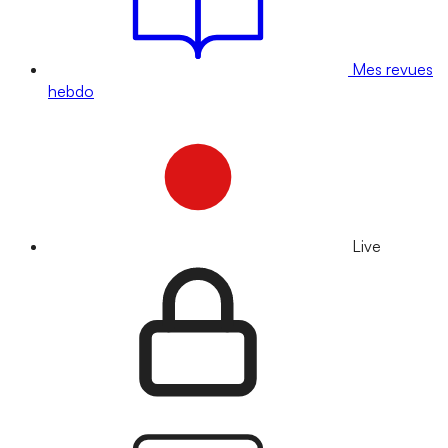
Mes revues
hebdo
Live