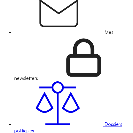
Mes
newsletters
Dossiers
politiques