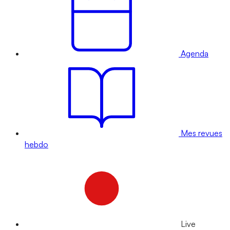
Agenda
Mes revues
hebdo
Live