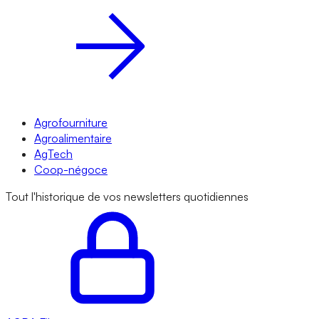
Agrofourniture
Agroalimentaire
AgTech
Coop-négoce
Tout l'historique de vos newsletters quotidiennes