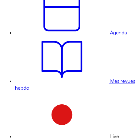
Agenda
Mes revues
hebdo
Live