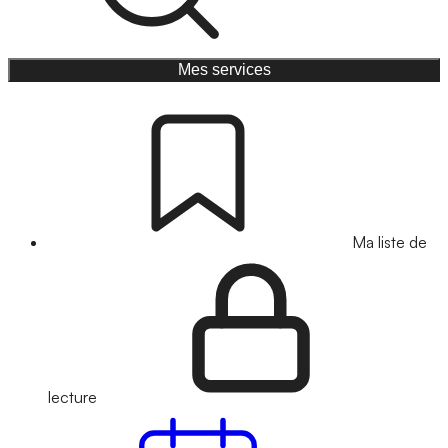
Mes services
Ma liste de
lecture