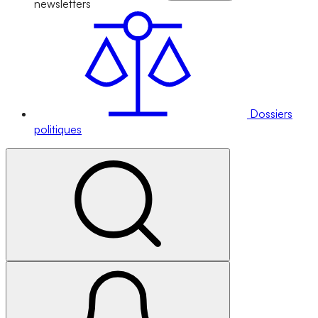
newsletters
Dossiers
politiques