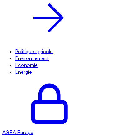
Politique agricole
Environnement
Économie
Énergie
AGRA
Europe