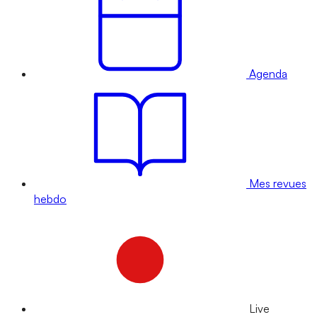
Agenda
Mes revues
hebdo
Live