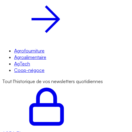
Agrofourniture
Agroalimentaire
AgTech
Coop-négoce
Tout l'historique de vos newsletters quotidiennes