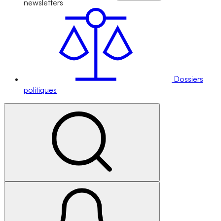
newsletters
Dossiers
politiques