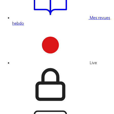
Mes revues
hebdo
Live