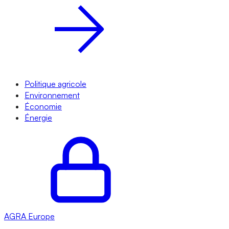
Politique agricole
Environnement
Économie
Énergie
AGRA
Europe