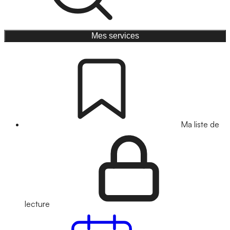
Mes services
Ma liste de
lecture