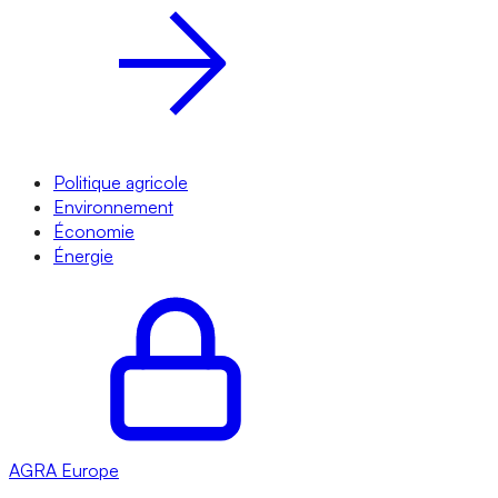
Politique agricole
Environnement
Économie
Énergie
AGRA
Europe