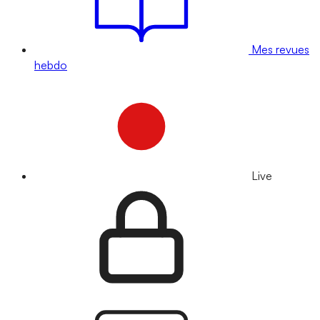
Mes revues
hebdo
Live