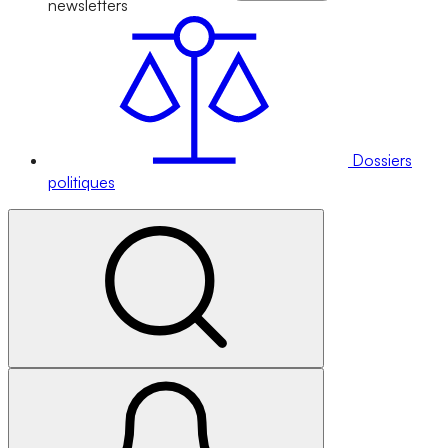
newsletters
Dossiers
politiques