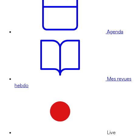
Agenda
Mes revues
hebdo
Live