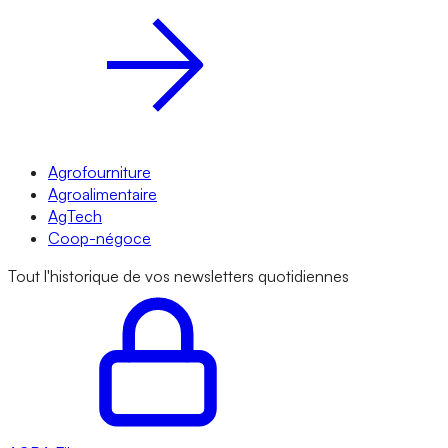
Agrofourniture
Agroalimentaire
AgTech
Coop-négoce
Tout l'historique de vos newsletters quotidiennes