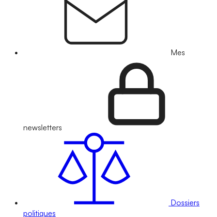
Mes
newsletters
Dossiers
politiques