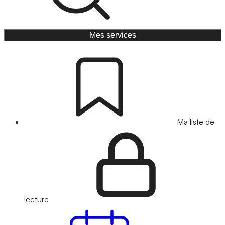
Mes services
Ma liste de
lecture