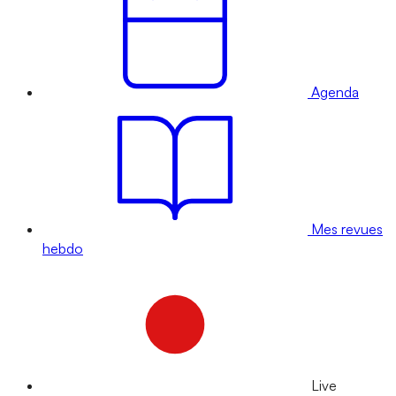
Agenda
Mes revues
hebdo
Live