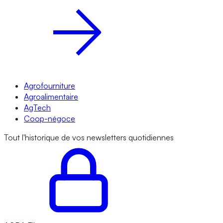
Agrofourniture
Agroalimentaire
AgTech
Coop-négoce
Tout l'historique de vos newsletters quotidiennes