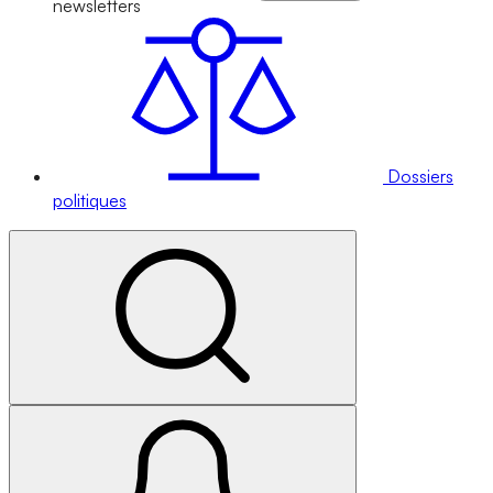
newsletters
Dossiers
politiques