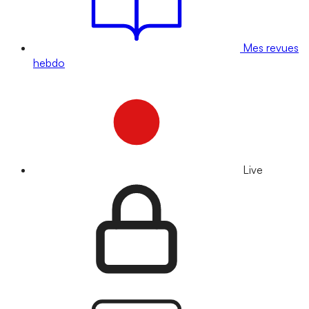
Mes revues
hebdo
Live