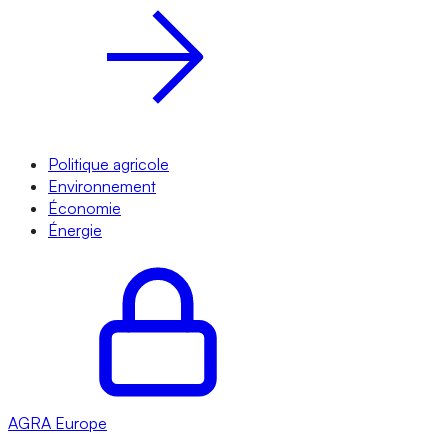
Politique agricole
Environnement
Économie
Énergie
AGRA
Europe