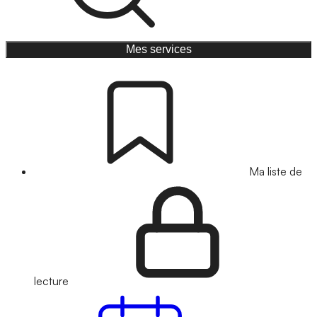
Mes services
Ma liste de
lecture