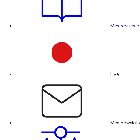
Mes revues 
Live
Mes newslett