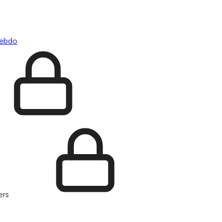
hebdo
ers