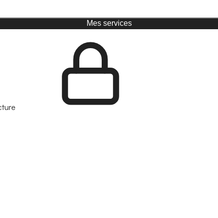
Mes services
cture