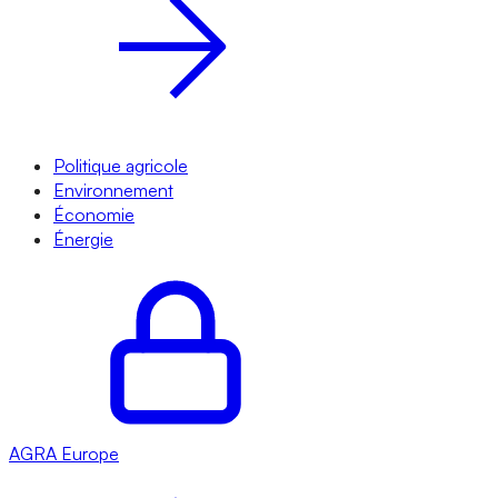
Politique agricole
Environnement
Économie
Énergie
AGRA
Europe