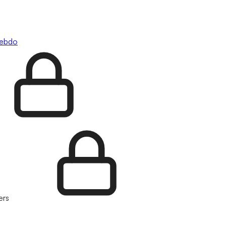
hebdo
ers