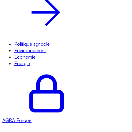
Politique agricole
Environnement
Économie
Énergie
AGRA
Europe