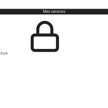
Mes services
cture