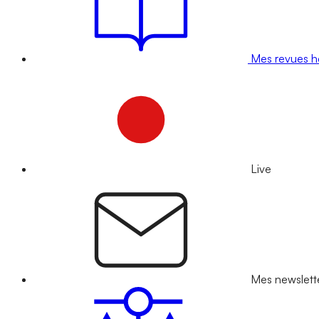
Mes revues 
Live
Mes newslett