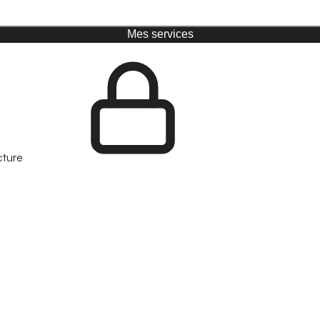
Mes services
cture