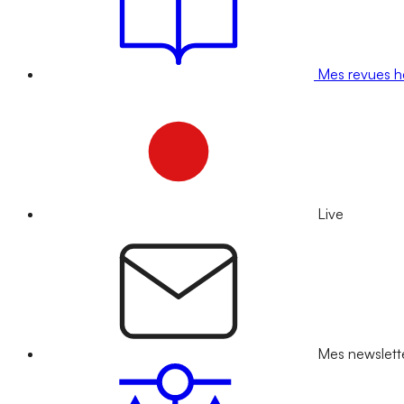
Mes revues 
Live
Mes newslett