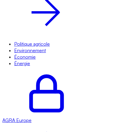
Politique agricole
Environnement
Économie
Énergie
AGRA
Europe