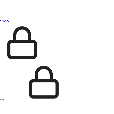
hebdo
ers