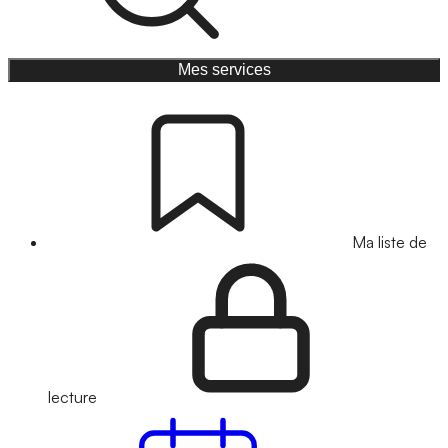
Mes services
Ma liste de
lecture