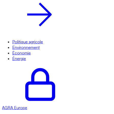
Politique agricole
Environnement
Économie
Énergie
AGRA
Europe