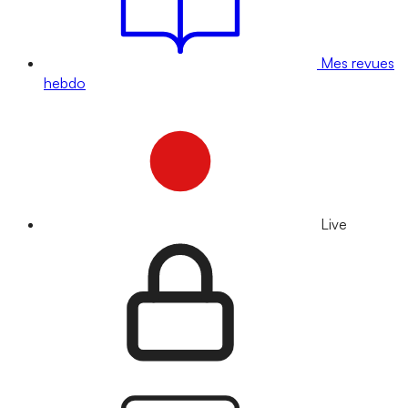
Mes revues
hebdo
Live