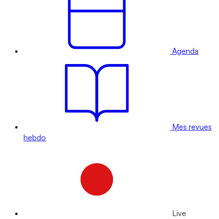
Agenda
Mes revues
hebdo
Live