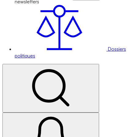
newsletters
Dossiers
politiques