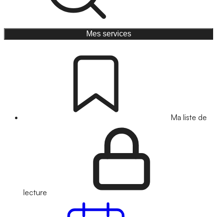
Mes services
Ma liste de
lecture