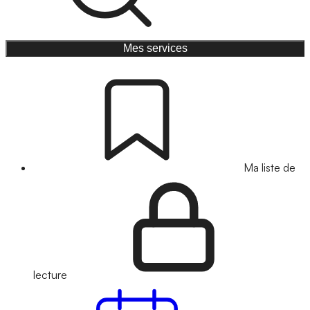
Mes services
Ma liste de
lecture