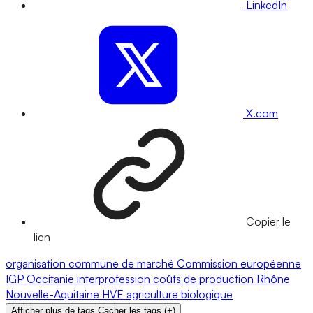
LinkedIn
X.com
Copier le
lien
organisation commune de marché
Commission européenne
IGP
Occitanie
interprofession
coûts de production
Rhône
Nouvelle-Aquitaine
HVE
agriculture biologique
Afficher plus de tags
Cacher les tags
(
+
)