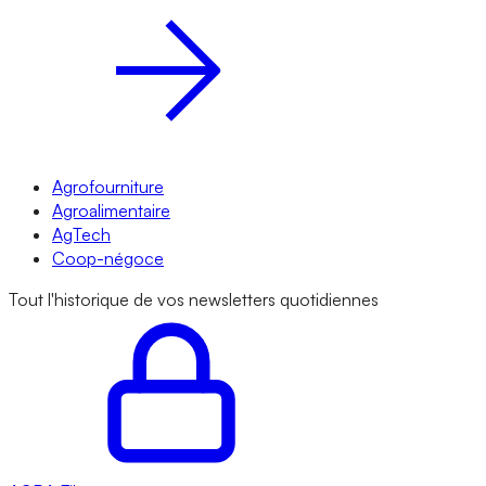
Agrofourniture
Agroalimentaire
AgTech
Coop-négoce
Tout l'historique de vos newsletters quotidiennes