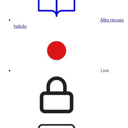
Mes revues
hebdo
Live