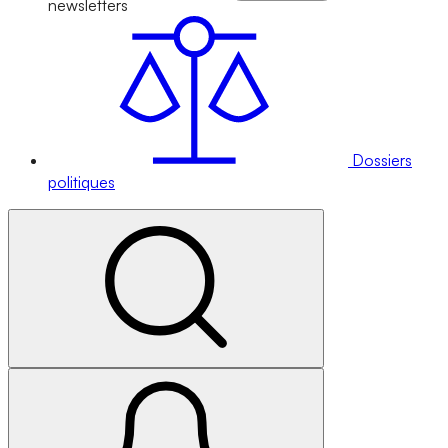
newsletters
Dossiers
politiques