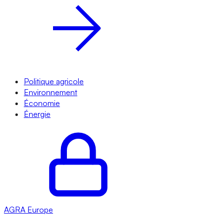
Politique agricole
Environnement
Économie
Énergie
AGRA
Europe