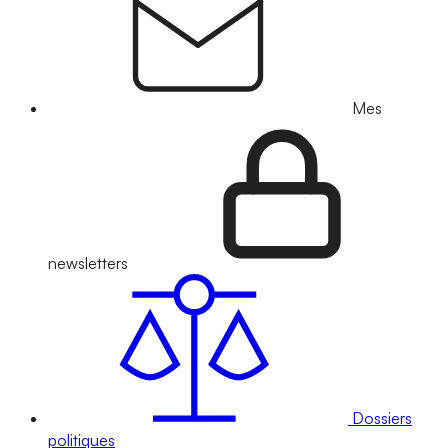
Mes
newsletters
Dossiers
politiques