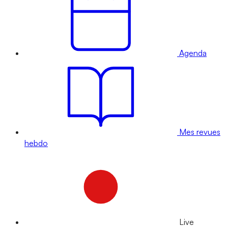
Agenda
Mes revues
hebdo
Live