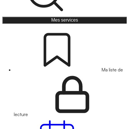
Mes services
Ma liste de
lecture