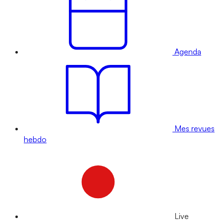
Agenda
Mes revues
hebdo
Live