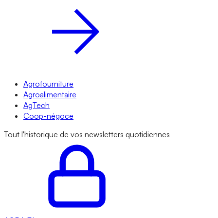
Agrofourniture
Agroalimentaire
AgTech
Coop-négoce
Tout l'historique de vos newsletters quotidiennes