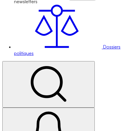
newsletters
Dossiers
politiques