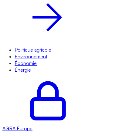
Politique agricole
Environnement
Économie
Énergie
AGRA
Europe