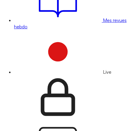
Mes revues
hebdo
Live