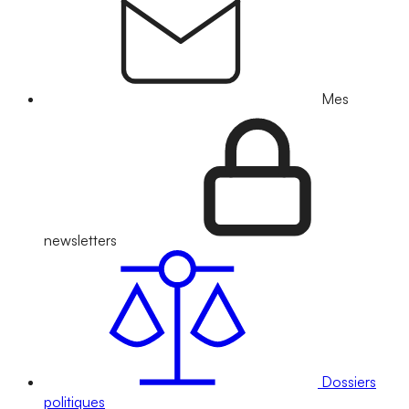
Mes
newsletters
Dossiers
politiques