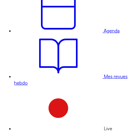
Agenda
Mes revues
hebdo
Live