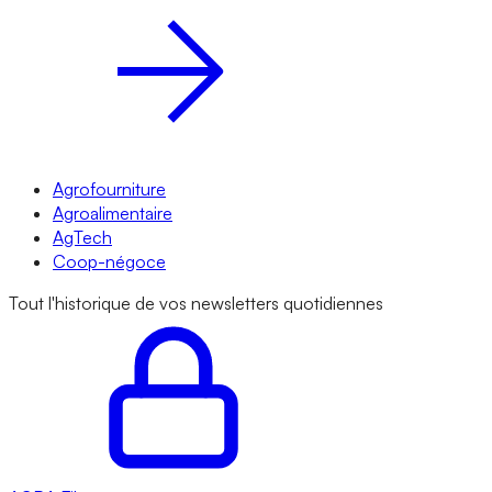
Agrofourniture
Agroalimentaire
AgTech
Coop-négoce
Tout l'historique de vos newsletters quotidiennes