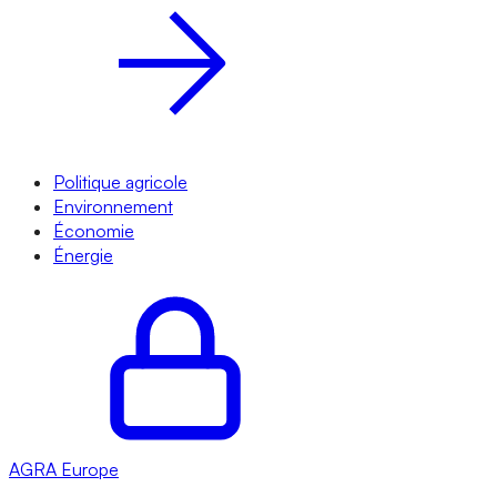
Politique agricole
Environnement
Économie
Énergie
AGRA
Europe