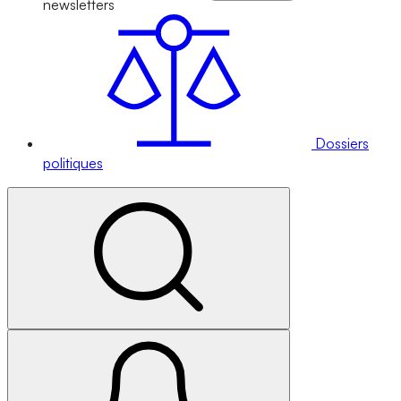
newsletters
Dossiers
politiques