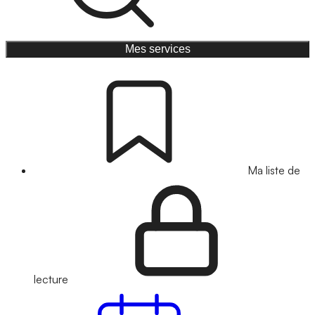
Mes services
Ma liste de
lecture