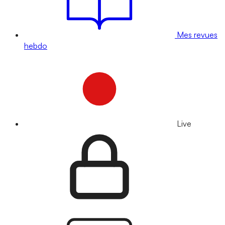
Mes revues
hebdo
Live