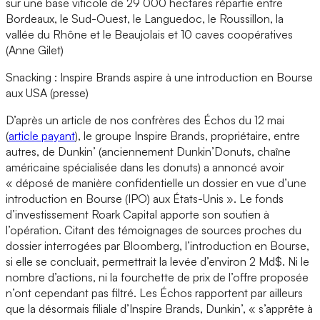
sur une base viticole de 29 000 hectares répartie entre
Bordeaux, le Sud-Ouest, le Languedoc, le Roussillon, la
vallée du Rhône et le Beaujolais et 10 caves coopératives
(Anne Gilet)
Snacking : Inspire Brands aspire à une introduction en Bourse
aux USA (presse)
D’après un article de nos confrères des Échos du 12 mai
(
article payant
), le groupe Inspire Brands, propriétaire, entre
autres, de Dunkin’ (anciennement Dunkin’Donuts, chaîne
américaine spécialisée dans les donuts) a annoncé avoir
« déposé de manière confidentielle un dossier en vue d’une
introduction en Bourse (IPO) aux États-Unis ». Le fonds
d’investissement Roark Capital apporte son soutien à
l’opération. Citant des témoignages de sources proches du
dossier interrogées par Bloomberg, l’introduction en Bourse,
si elle se concluait, permettrait la levée d’environ 2 Md$. Ni le
nombre d’actions, ni la fourchette de prix de l’offre proposée
n’ont cependant pas filtré. Les Échos rapportent par ailleurs
que la désormais filiale d’Inspire Brands, Dunkin’, « s’apprête à