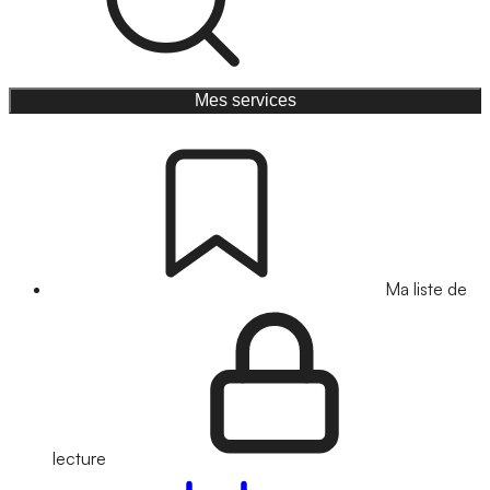
Mes services
Ma liste de
lecture