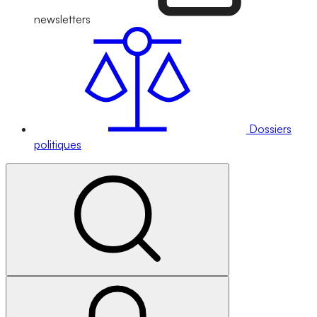
newsletters
Dossiers
politiques