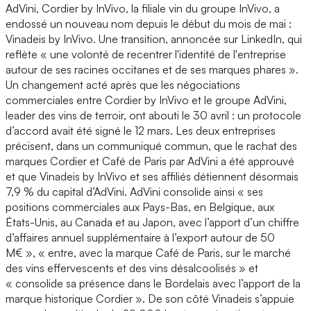
AdVini, Cordier by InVivo, la filiale vin du groupe InVivo, a
endossé un nouveau nom depuis le début du mois de mai :
Vinadeis by InVivo. Une transition, annoncée sur LinkedIn, qui
reflète « une volonté de recentrer l'identité de l'entreprise
autour de ses racines occitanes et de ses marques phares ».
Un changement acté après que les négociations
commerciales entre Cordier by InVivo et le groupe AdVini,
leader des vins de terroir, ont abouti le 30 avril : un protocole
d’accord avait été signé le 12 mars. Les deux entreprises
précisent, dans un communiqué commun, que le rachat des
marques Cordier et Café de Paris par AdVini a été approuvé
et que Vinadeis by InVivo et ses affiliés détiennent désormais
7,9 % du capital d’AdVini. AdVini consolide ainsi « ses
positions commerciales aux Pays-Bas, en Belgique, aux
États-Unis, au Canada et au Japon, avec l’apport d’un chiffre
d’affaires annuel supplémentaire à l’export autour de 50
M€ », « entre, avec la marque Café de Paris, sur le marché
des vins effervescents et des vins désalcoolisés » et
« consolide sa présence dans le Bordelais avec l’apport de la
marque historique Cordier ». De son côté Vinadeis s’appuie