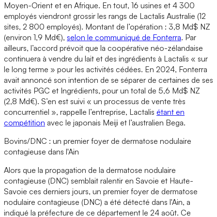
Moyen-Orient et en Afrique. En tout, 16 usines et 4 300
employés viendront grossir les rangs de Lactalis Australie (12
sites, 2 800 employés). Montant de l’opération : 3,8 Md$ NZ
(environ 1,9 Md€),
selon le communiqué de Fonterra
. Par
ailleurs, l’accord prévoit que la coopérative néo-zélandaise
continuera à vendre du lait et des ingrédients à Lactalis « sur
le long terme » pour les activités cédées. En 2024, Fonterra
avait annoncé son intention de se séparer de certaines de ses
activités PGC et Ingrédients, pour un total de 5,6 Md$ NZ
(2,8 Md€). S’en est suivi « un processus de vente très
concurrentiel », rappelle l’entreprise, Lactalis
étant en
compétition
avec le japonais Meiji et l’australien Bega.
Bovins/DNC : un premier foyer de dermatose nodulaire
contagieuse dans l'Ain
Alors que la propagation de la dermatose nodulaire
contagieuse (DNC) semblait ralentir en Savoie et Haute-
Savoie ces derniers jours, un premier foyer de dermatose
nodulaire contagieuse (DNC) a été détecté dans l'Ain, a
indiqué la préfecture de ce département le 24 août. Ce