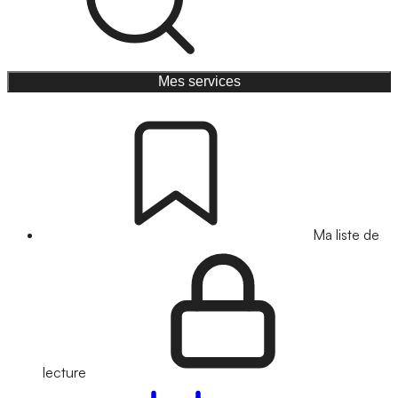
Mes services
Ma liste de
lecture