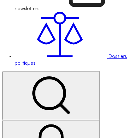
newsletters
Dossiers
politiques