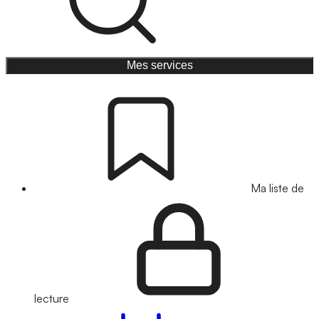
Mes services
Ma liste de
lecture