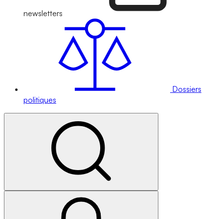
newsletters
Dossiers
politiques