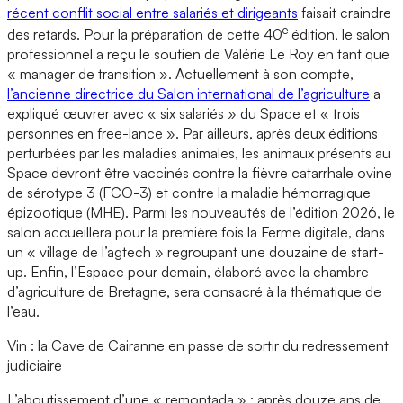
récent conflit social entre salariés et dirigeants
faisait craindre
e
des retards. Pour la préparation de cette 40
édition, le salon
professionnel a reçu le soutien de Valérie Le Roy en tant que
« manager de transition ». Actuellement à son compte,
l’ancienne directrice du Salon international de l’agriculture
a
expliqué œuvrer avec « six salariés » du Space et « trois
personnes en free-lance ». Par ailleurs, après deux éditions
perturbées par les maladies animales, les animaux présents au
Space devront être vaccinés contre la fièvre catarrhale ovine
de sérotype 3 (FCO-3) et contre la maladie hémorragique
épizootique (MHE). Parmi les nouveautés de l’édition 2026, le
salon accueillera pour la première fois la Ferme digitale, dans
un « village de l’agtech » regroupant une douzaine de start-
up. Enfin, l’Espace pour demain, élaboré avec la chambre
d’agriculture de Bretagne, sera consacré à la thématique de
l’eau.
Vin : la Cave de Cairanne en passe de sortir du redressement
judiciaire
L’aboutissement d’une « remontada » : après douze ans de