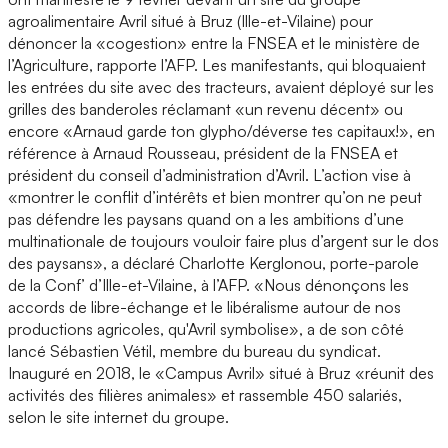
agroalimentaire Avril situé à Bruz (Ille-et-Vilaine) pour
dénoncer la «cogestion» entre la FNSEA et le ministère de
l’Agriculture, rapporte l’AFP. Les manifestants, qui bloquaient
les entrées du site avec des tracteurs, avaient déployé sur les
grilles des banderoles réclamant «un revenu décent» ou
encore «Arnaud garde ton glypho/déverse tes capitaux!», en
référence à Arnaud Rousseau, président de la FNSEA et
président du conseil d’administration d’Avril. L’action vise à
«montrer le conflit d’intérêts et bien montrer qu’on ne peut
pas défendre les paysans quand on a les ambitions d’une
multinationale de toujours vouloir faire plus d’argent sur le dos
des paysans», a déclaré Charlotte Kerglonou, porte-parole
de la Conf’ d’Ille-et-Vilaine, à l’AFP. «Nous dénonçons les
accords de libre-échange et le libéralisme autour de nos
productions agricoles, qu'Avril symbolise», a de son côté
lancé Sébastien Vétil, membre du bureau du syndicat.
Inauguré en 2018, le «Campus Avril» situé à Bruz «réunit des
activités des filières animales» et rassemble 450 salariés,
selon le site internet du groupe.