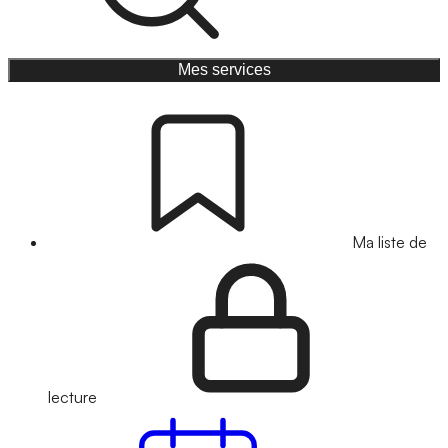
Mes services
Ma liste de
lecture