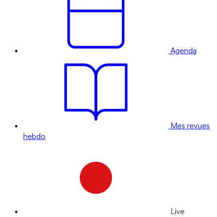
Agenda
Mes revues
hebdo
Live