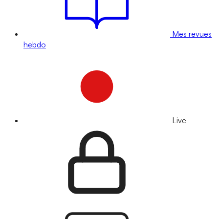
Mes revues
hebdo
Live