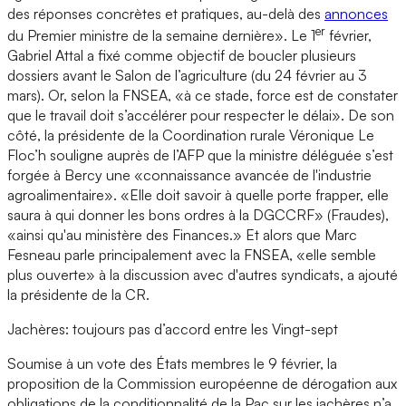
des réponses concrètes et pratiques, au-delà des
annonces
er
du Premier ministre de la semaine dernière». Le 1
février,
Gabriel Attal a fixé comme objectif de boucler plusieurs
dossiers avant le Salon de l’agriculture (du 24 février au 3
mars). Or, selon la FNSEA, «à ce stade, force est de constater
que le travail doit s’accélérer pour respecter le délai». De son
côté, la présidente de la Coordination rurale Véronique Le
Floc’h souligne auprès de l’AFP que la ministre déléguée s’est
forgée à Bercy une «connaissance avancée de l'industrie
agroalimentaire». «Elle doit savoir à quelle porte frapper, elle
saura à qui donner les bons ordres à la DGCCRF» (Fraudes),
«ainsi qu'au ministère des Finances.» Et alors que Marc
Fesneau parle principalement avec la FNSEA, «elle semble
plus ouverte» à la discussion avec d'autres syndicats, a ajouté
la présidente de la CR.
Jachères: toujours pas d’accord entre les Vingt-sept
Soumise à un vote des États membres le 9 février, la
proposition de la Commission européenne de dérogation aux
obligations de la conditionnalité de la Pac sur les jachères n’a