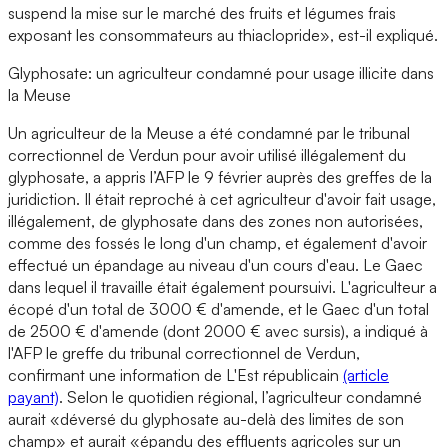
suspend la mise sur le marché des fruits et légumes frais
exposant les consommateurs au thiaclopride», est-il expliqué.
Glyphosate: un agriculteur condamné pour usage illicite dans
la Meuse
Un agriculteur de la Meuse a été condamné par le tribunal
correctionnel de Verdun pour avoir utilisé illégalement du
glyphosate, a appris l’AFP le 9 février auprès des greffes de la
juridiction. Il était reproché à cet agriculteur d'avoir fait usage,
illégalement, de glyphosate dans des zones non autorisées,
comme des fossés le long d'un champ, et également d'avoir
effectué un épandage au niveau d'un cours d'eau. Le Gaec
dans lequel il travaille était également poursuivi. L'agriculteur a
écopé d'un total de 3000 € d'amende, et le Gaec d'un total
de 2500 € d'amende (dont 2000 € avec sursis), a indiqué à
l'AFP le greffe du tribunal correctionnel de Verdun,
confirmant une information de L'Est républicain
(article
payant)
. Selon le quotidien régional, l’agriculteur condamné
aurait «déversé du glyphosate au-delà des limites de son
champ» et aurait «épandu des effluents agricoles sur un