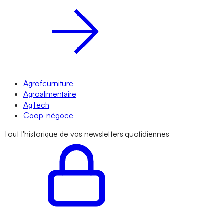
Agrofourniture
Agroalimentaire
AgTech
Coop-négoce
Tout l'historique de vos newsletters quotidiennes