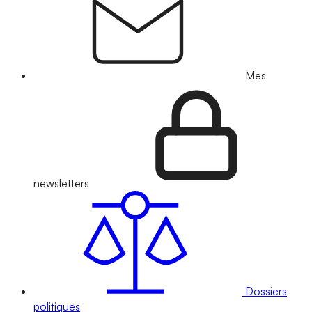
Mes
newsletters
Dossiers
politiques