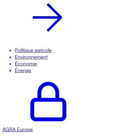
Politique agricole
Environnement
Économie
Énergie
AGRA
Europe