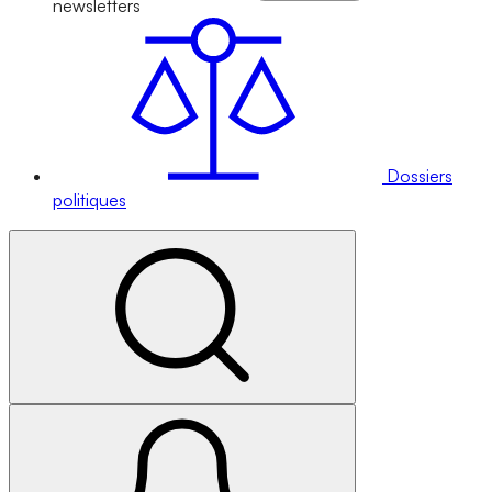
newsletters
Dossiers
politiques