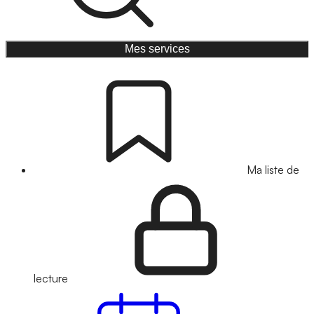
Mes services
Ma liste de
lecture