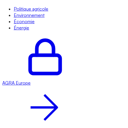
Politique agricole
Environnement
Économie
Énergie
AGRA
Europe