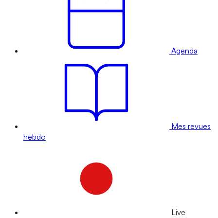
Agenda
Mes revues
hebdo
Live