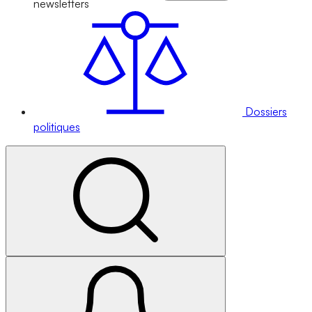
newsletters
Dossiers
politiques