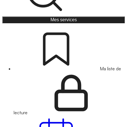
Mes services
Ma liste de
lecture