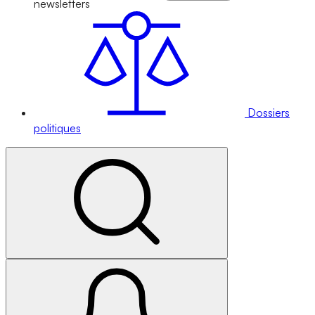
newsletters
Dossiers
politiques