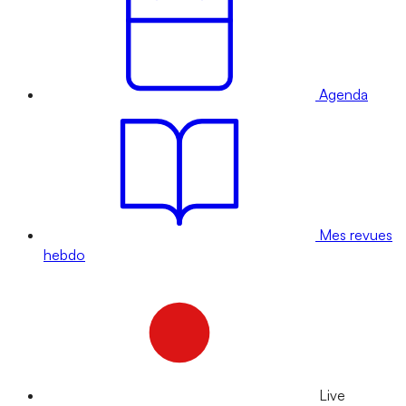
Agenda
Mes revues
hebdo
Live