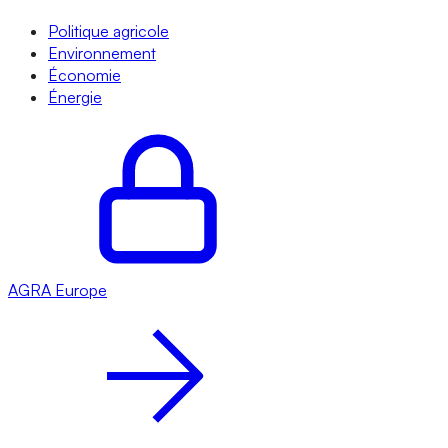
Politique agricole
Environnement
Économie
Énergie
AGRA
Europe