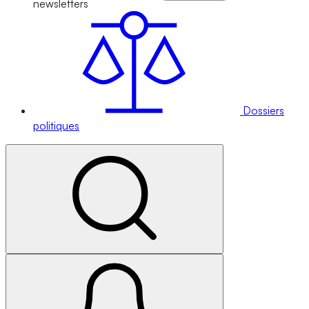
newsletters
Dossiers
politiques