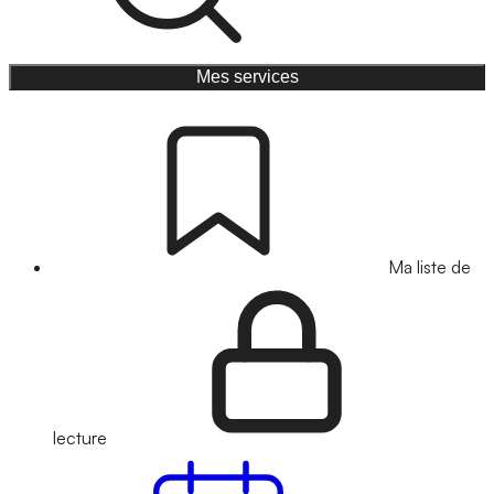
Mes services
Ma liste de
lecture