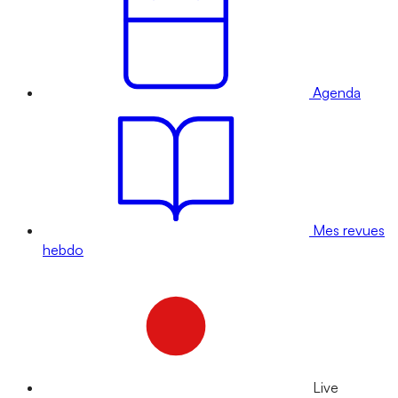
Agenda
Mes revues
hebdo
Live