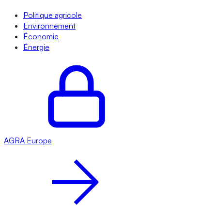
Politique agricole
Environnement
Économie
Énergie
AGRA
Europe