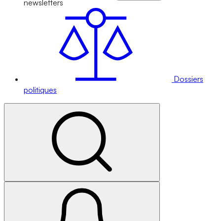
newsletters
Dossiers
politiques