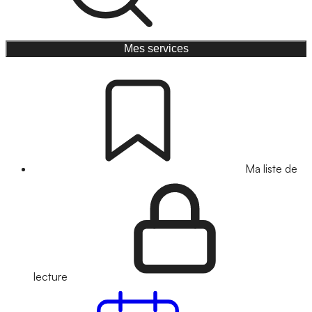
Mes services
Ma liste de
lecture