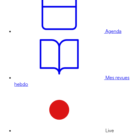
Agenda
Mes revues
hebdo
Live