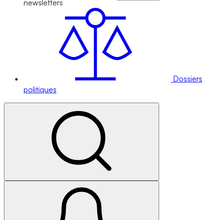
newsletters
Dossiers
politiques