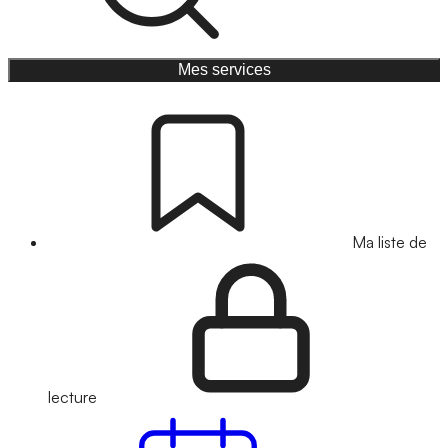
Mes services
Ma liste de
lecture