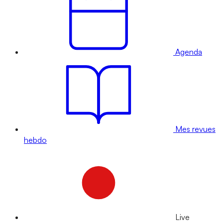
Agenda
Mes revues
hebdo
Live