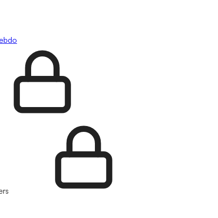
hebdo
ers