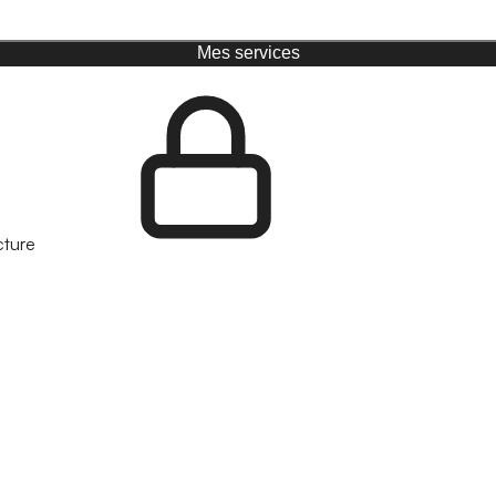
Mes services
cture