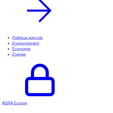
Politique agricole
Environnement
Économie
Énergie
AGRA
Europe