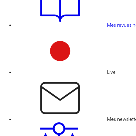
Mes revues 
Live
Mes newslett