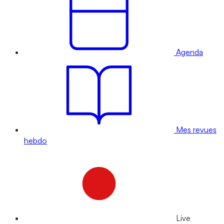
Agenda
Mes revues
hebdo
Live