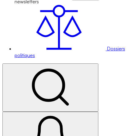
newsletters
Dossiers
politiques