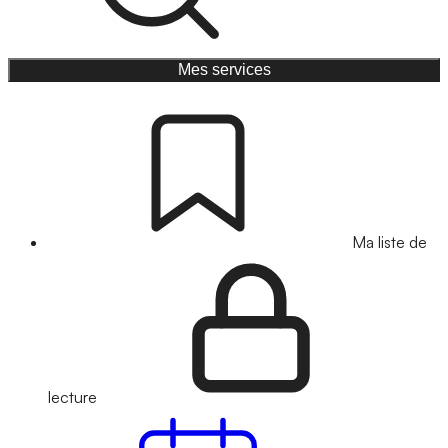
Mes services
Ma liste de
lecture