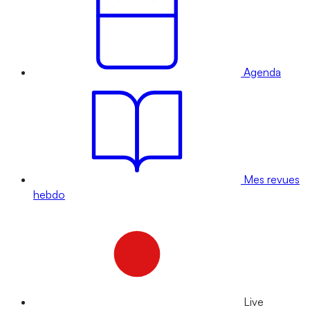
Agenda
Mes revues
hebdo
Live