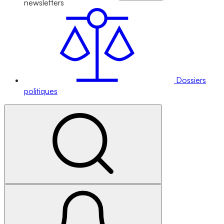
newsletters
Dossiers
politiques