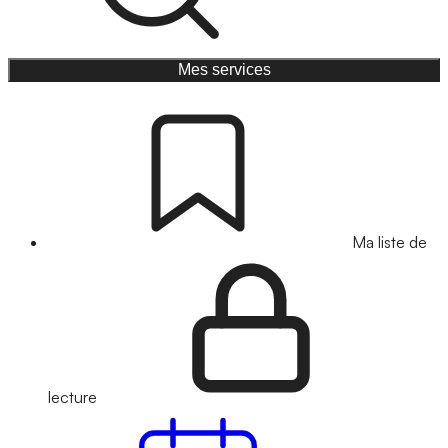
Mes services
Ma liste de
lecture