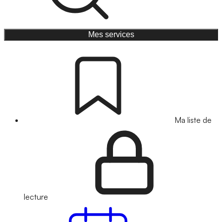
Mes services
Ma liste de
lecture