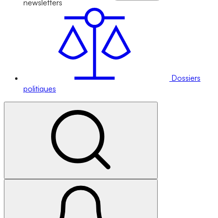
newsletters
Dossiers
politiques