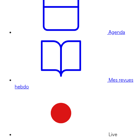
Agenda
Mes revues
hebdo
Live