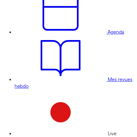
Agenda
Mes revues
hebdo
Live