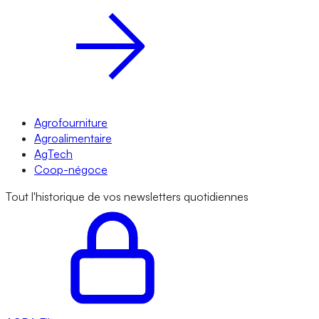
Agrofourniture
Agroalimentaire
AgTech
Coop-négoce
Tout l'historique de vos newsletters quotidiennes