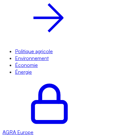
Politique agricole
Environnement
Économie
Énergie
AGRA
Europe