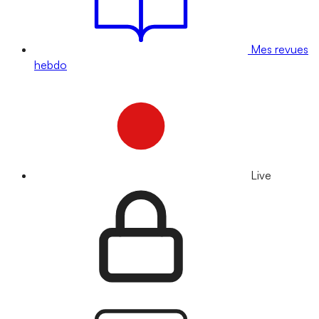
Mes revues
hebdo
Live