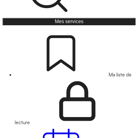
Mes services
Ma liste de
lecture