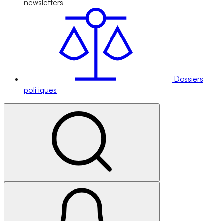
newsletters
Dossiers
politiques