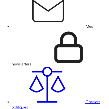
Mes
newsletters
Dossiers
politiques