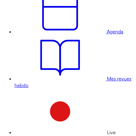
Agenda
Mes revues
hebdo
Live