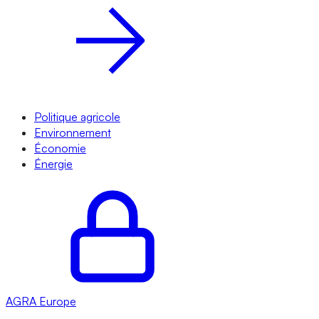
Politique agricole
Environnement
Économie
Énergie
AGRA
Europe