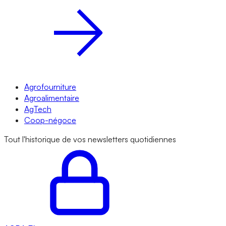
Agrofourniture
Agroalimentaire
AgTech
Coop-négoce
Tout l'historique de vos newsletters quotidiennes