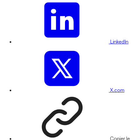
LinkedIn
X.com
Copier le