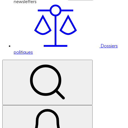
newsletters
Dossiers
politiques