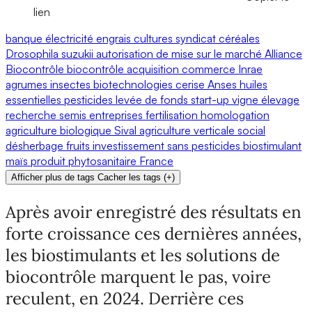
lien
banque
électricité
engrais
cultures
syndicat
céréales
Drosophila suzukii
autorisation de mise sur le marché
Alliance
Biocontrôle
biocontrôle
acquisition
commerce
Inrae
agrumes
insectes
biotechnologies
cerise
Anses
huiles
essentielles
pesticides
levée de fonds
start-up
vigne
élevage
recherche
semis
entreprises
fertilisation
homologation
agriculture biologique
Sival
agriculture verticale
social
désherbage
fruits
investissement
sans pesticides
biostimulant
maïs
produit phytosanitaire
France
Afficher plus de tags
Cacher les tags
(
+
)
Après avoir enregistré des résultats en
forte croissance ces dernières années,
les biostimulants et les solutions de
biocontrôle marquent le pas, voire
reculent, en 2024. Derrière ces