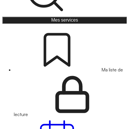
Mes services
Ma liste de
lecture