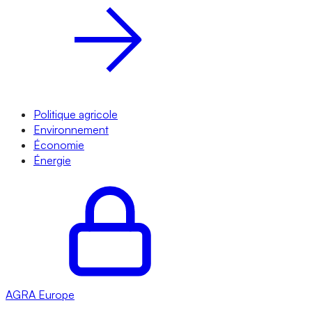
Politique agricole
Environnement
Économie
Énergie
AGRA
Europe