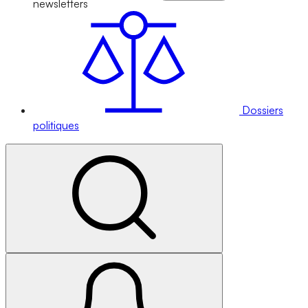
newsletters
Dossiers
politiques