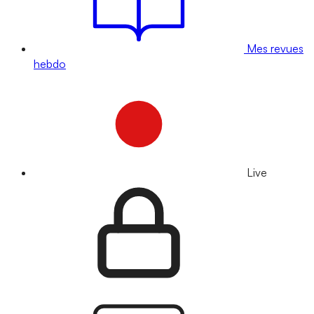
Mes revues
hebdo
Live