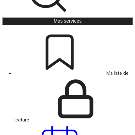
Mes services
Ma liste de
lecture