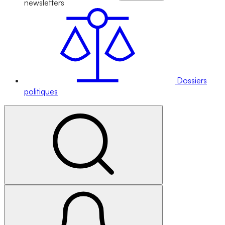
newsletters
Dossiers
politiques