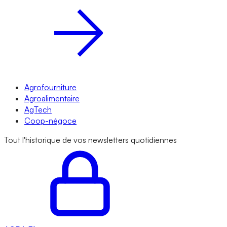
Agrofourniture
Agroalimentaire
AgTech
Coop-négoce
Tout l'historique de vos newsletters quotidiennes