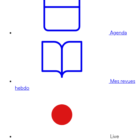
Agenda
Mes revues
hebdo
Live