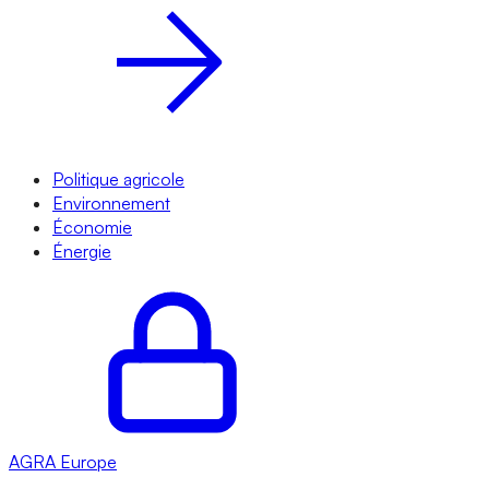
Politique agricole
Environnement
Économie
Énergie
AGRA
Europe