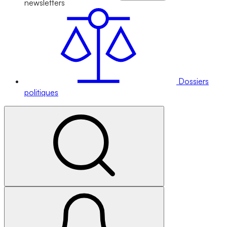
newsletters
Dossiers
politiques