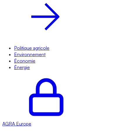
Politique agricole
Environnement
Économie
Énergie
AGRA
Europe