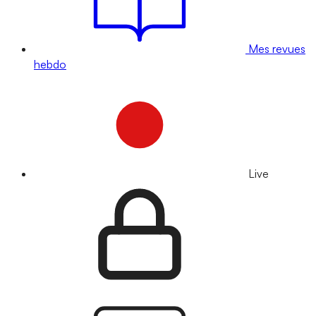
Mes revues
hebdo
Live