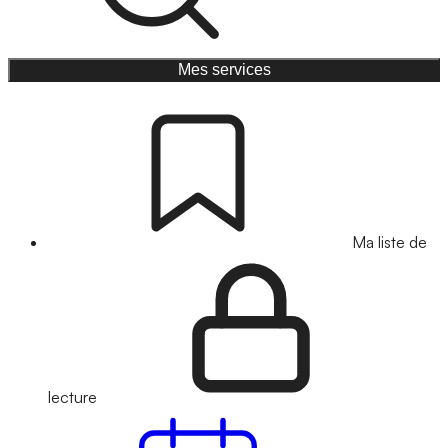
Mes services
Ma liste de
lecture