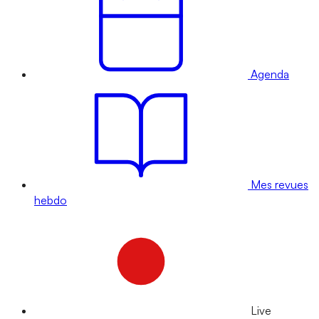
Agenda
Mes revues
hebdo
Live