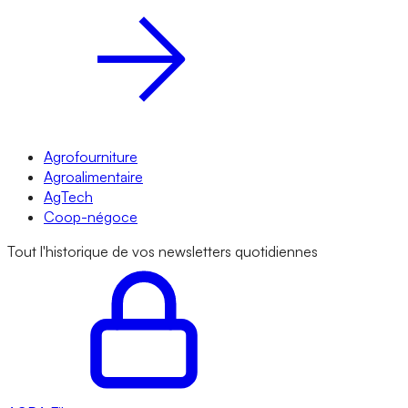
Agrofourniture
Agroalimentaire
AgTech
Coop-négoce
Tout l'historique de vos newsletters quotidiennes