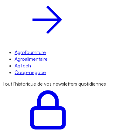
Agrofourniture
Agroalimentaire
AgTech
Coop-négoce
Tout l'historique de vos newsletters quotidiennes