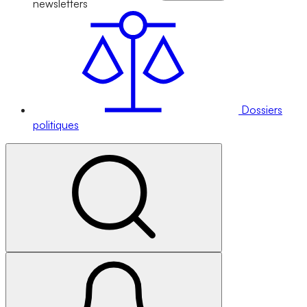
newsletters
Dossiers
politiques