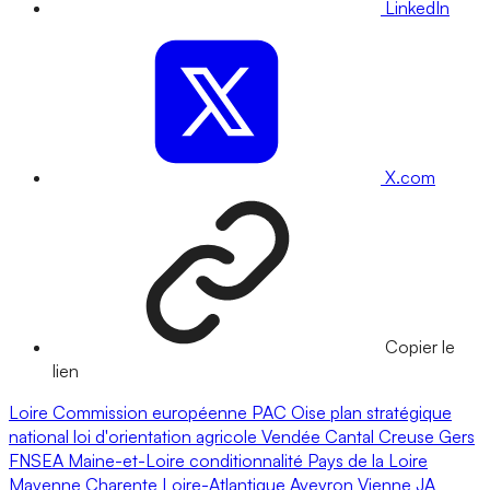
LinkedIn
X.com
Copier le
lien
Loire
Commission européenne
PAC
Oise
plan stratégique
national
loi d'orientation agricole
Vendée
Cantal
Creuse
Gers
FNSEA
Maine-et-Loire
conditionnalité
Pays de la Loire
Mayenne
Charente
Loire-Atlantique
Aveyron
Vienne
JA