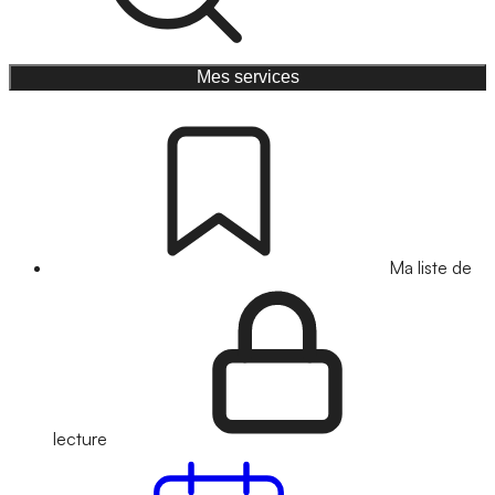
Mes services
Ma liste de
lecture