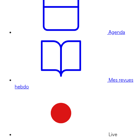
Agenda
Mes revues
hebdo
Live