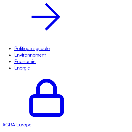
Politique agricole
Environnement
Économie
Énergie
AGRA
Europe