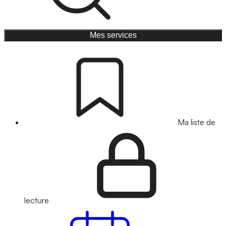
Mes services
Ma liste de
lecture