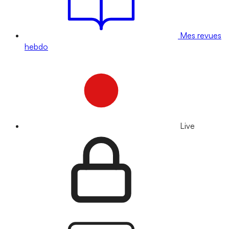
Mes revues
hebdo
Live