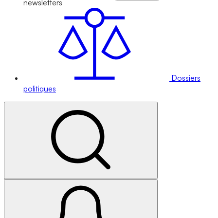
newsletters
Dossiers
politiques