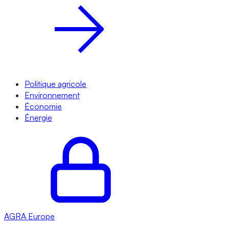
Politique agricole
Environnement
Économie
Énergie
AGRA
Europe