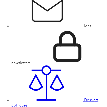
Mes
newsletters
Dossiers
politiques