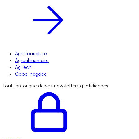
Agrofourniture
Agroalimentaire
AgTech
Coop-négoce
Tout l'historique de vos newsletters quotidiennes