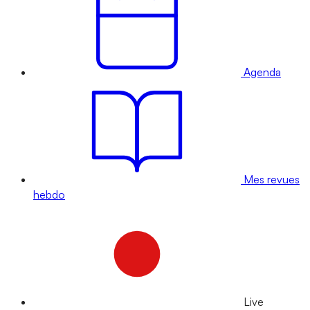
Agenda
Mes revues
hebdo
Live