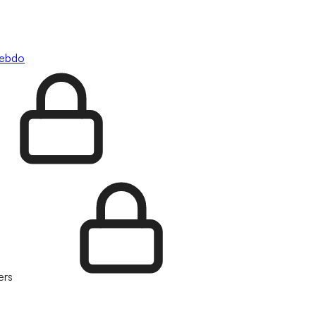
hebdo
ers