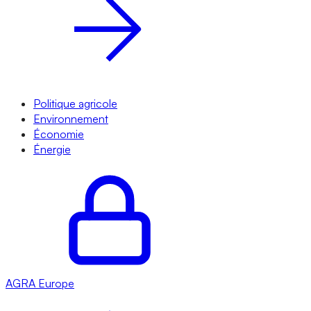
Politique agricole
Environnement
Économie
Énergie
AGRA
Europe