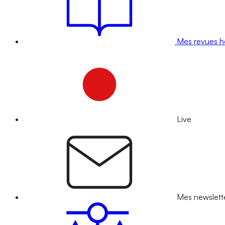
Mes revues 
Live
Mes newslett