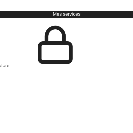
Mes services
cture