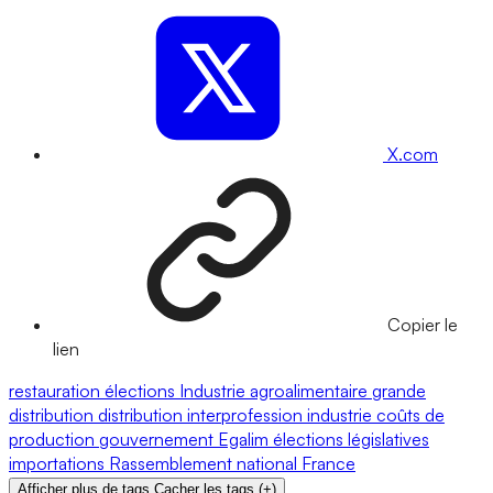
X.com
Copier le
lien
restauration
élections
Industrie agroalimentaire
grande
distribution
distribution
interprofession
industrie
coûts de
production
gouvernement
Egalim
élections législatives
importations
Rassemblement national
France
Afficher plus de tags
Cacher les tags
(
+
)