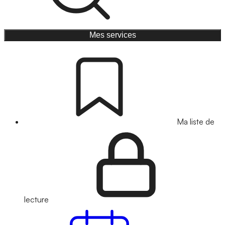
Mes services
Ma liste de
lecture