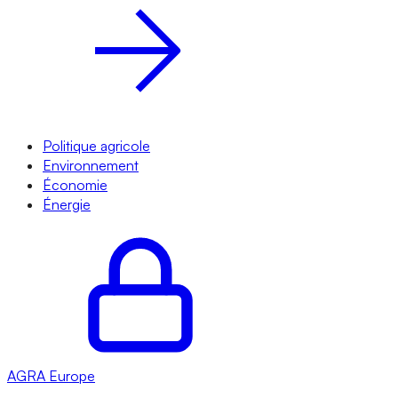
Politique agricole
Environnement
Économie
Énergie
AGRA
Europe