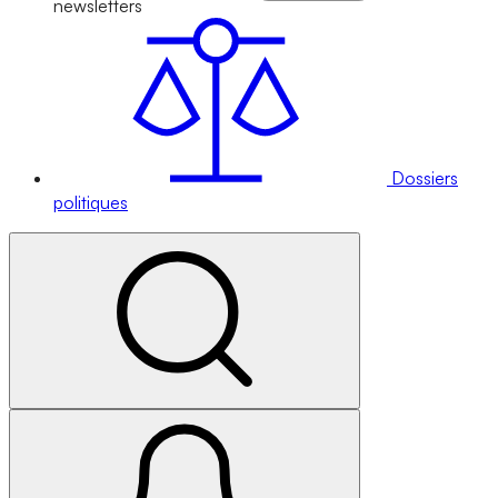
newsletters
Dossiers
politiques