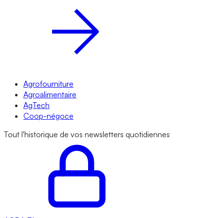
Agrofourniture
Agroalimentaire
AgTech
Coop-négoce
Tout l'historique de vos newsletters quotidiennes