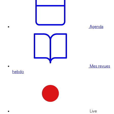
Agenda
Mes revues
hebdo
Live