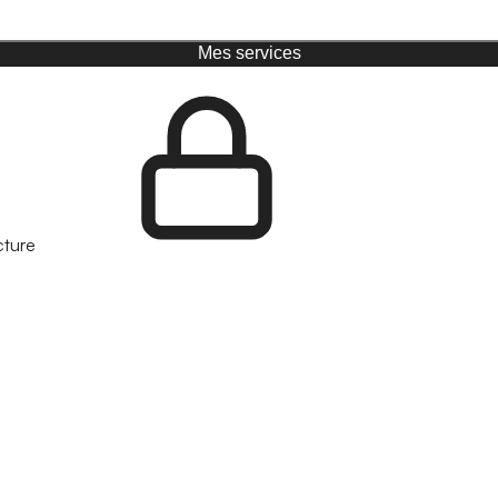
Mes services
cture