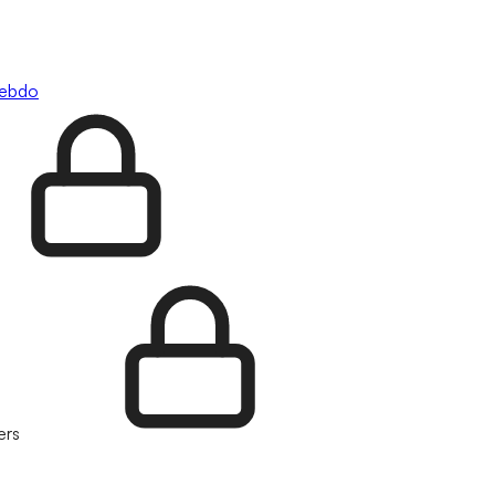
hebdo
ers