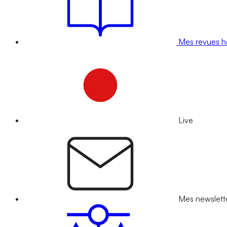
Mes revues 
Live
Mes newslett