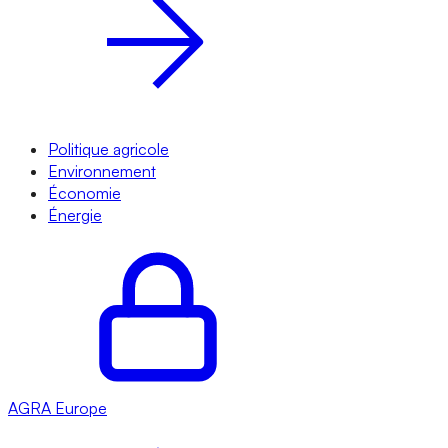
Politique agricole
Environnement
Économie
Énergie
AGRA
Europe