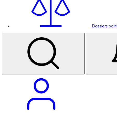
Dossiers poli