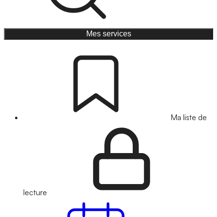
Mes services
Ma liste de
lecture