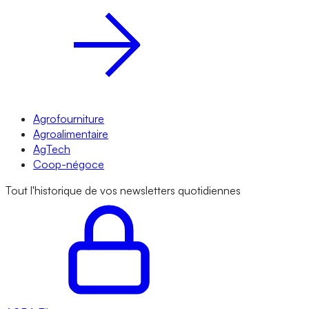
Agrofourniture
Agroalimentaire
AgTech
Coop-négoce
Tout l'historique de vos newsletters quotidiennes