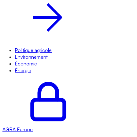
Politique agricole
Environnement
Économie
Énergie
AGRA
Europe