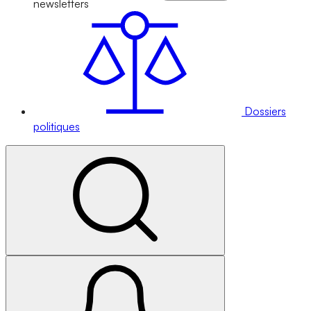
newsletters
Dossiers
politiques