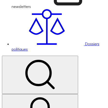
newsletters
Dossiers
politiques