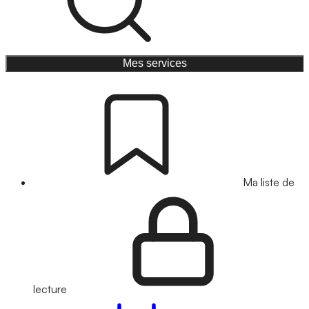
Mes services
Ma liste de
lecture