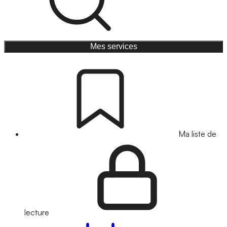
Mes services
Ma liste de
lecture