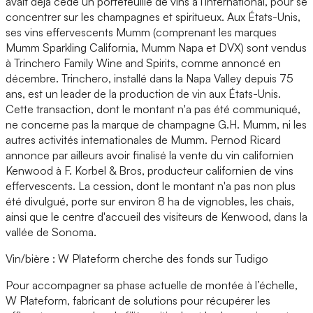
avait déjà cédé un portefeuille de vins à l'international, pour se
concentrer sur les champagnes et spiritueux. Aux États-Unis,
ses vins effervescents Mumm (comprenant les marques
Mumm Sparkling California, Mumm Napa et DVX) sont vendus
à Trinchero Family Wine and Spirits, comme annoncé en
décembre. Trinchero, installé dans la Napa Valley depuis 75
ans, est un leader de la production de vin aux États-Unis.
Cette transaction, dont le montant n'a pas été communiqué,
ne concerne pas la marque de champagne G.H. Mumm, ni les
autres activités internationales de Mumm. Pernod Ricard
annonce par ailleurs avoir finalisé la vente du vin californien
Kenwood à F. Korbel & Bros, producteur californien de vins
effervescents. La cession, dont le montant n'a pas non plus
été divulgué, porte sur environ 8 ha de vignobles, les chais,
ainsi que le centre d'accueil des visiteurs de Kenwood, dans la
vallée de Sonoma.
Vin/bière : W Plateform cherche des fonds sur Tudigo
Pour accompagner sa phase actuelle de montée à l’échelle,
W Plateform, fabricant de solutions pour récupérer les