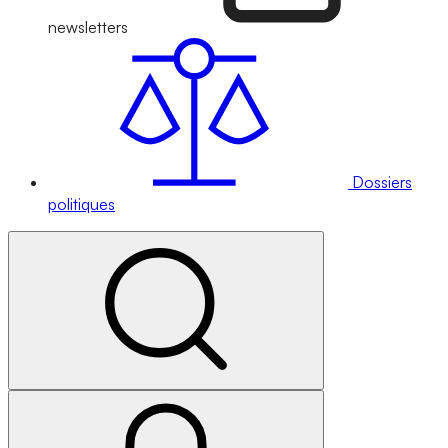
newsletters
Dossiers
politiques