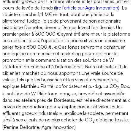
effluents gazeux dans la filière viticole et les brasseries, est en
cours de levée de fonds
(lire l’article sur Agra Innovation)
. La
société cherche 1,4 M€ en tout, dont une partie sur la
plateforme Tudigo, le solde provenant de son actionnaire
historique Demeter, devenu Demea Invest l'an dernier. Un
premier palier à 300 000 € ayant été atteint sur la plateforme
ces derniers jours, l'opération se poursuit vers un deuxième
palier fixé à 600 000 €. « Ces fonds serviront à constituer
une équipe commerciale et marketing pour continuer la
promotion et la commercialisation des solutions de W
Plateform en France et à l’international. Notre objectif est de
cibler les marchés où nous apportons une vraie source de
valeur, tels que les brasseries et les vins effervescents »,
explique Matthieu Planté, cofondateur et p.-d.g. La CO
Box,
2
la solution de W Plateform, conçue, brevetée et assemblée
dans ses ateliers près de Bordeaux, est reliée directement aux
cuves de production pour « capter, purifier et valoriser les
effluents gazeux industriels », explique la société, permettant
ainsi à ses clients de ne plus acheter de CO
d’origine fossile.
2
(Perrine Delfortrie, Agra Innovation)