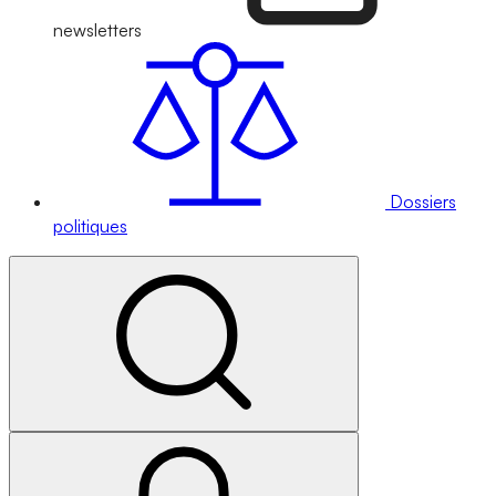
newsletters
Dossiers
politiques