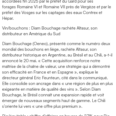
accordées fin 2025 par le préfet du Gard pour ses
forages Romaine VI et Romaine VII près de Vergèze et par le
préfet des Vosges sur les captages des eaux Contrex et
Hépar.
Vin/bouchons : Diam Bouchage rachète Altasur, son
distributeur en Amérique du Sud
Diam Bouchage (Oeneo), présenté comme le numéro deux
mondial des bouchons en liège, rachète Altasur, son
distributeur historique en Argentine, au Brésil et au Chili, a-t-il
annoncé le 20 mai. « Cette acquisition renforce notre
maîtrise de la chaîne de valeur, une stratégie qui a démontré
son efficacité en France et en Espagne », explique le
directeur général Eric Feunteun, cité dans le communiqué.
Elle consolide son ancrage dans « une région de plus en plus
exigeante en matière de qualité des vins ». Selon Diam
Bouchage, le Brésil connaît une expansion rapide et voit
émerger de nouveaux segments haut de gamme. Le Chili
s’oriente lui vers « une offre plus premium ».
Bio/équitable : chiffre d’affaires en hausse de 27% pour Bio