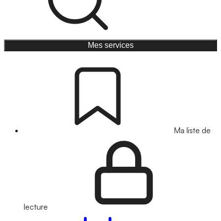
Mes services
Ma liste de
lecture