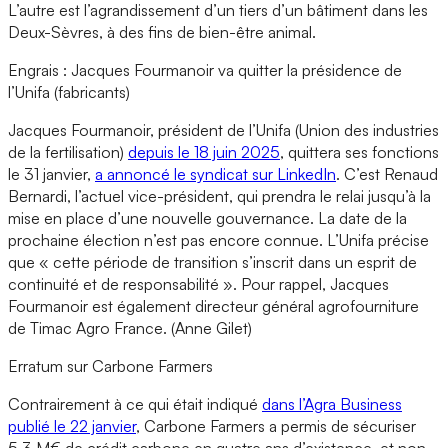
L’autre est l’agrandissement d’un tiers d’un bâtiment dans les
Deux-Sèvres, à des fins de bien-être animal.
Engrais : Jacques Fourmanoir va quitter la présidence de
l’Unifa (fabricants)
Jacques Fourmanoir, président de l’Unifa (Union des industries
de la fertilisation)
depuis le 18 juin 2025
, quittera ses fonctions
le 31 janvier,
a annoncé le syndicat sur LinkedIn
. C’est Renaud
Bernardi, l’actuel vice-président, qui prendra le relai jusqu’à la
mise en place d’une nouvelle gouvernance. La date de la
prochaine élection n’est pas encore connue. L’Unifa précise
que « cette période de transition s’inscrit dans un esprit de
continuité et de responsabilité ». Pour rappel, Jacques
Fourmanoir est également directeur général agrofourniture
de Timac Agro France. (Anne Gilet)
Erratum sur Carbone Farmers
Contrairement à ce qui était indiqué
dans l’Agra Business
publié le 22 janvier
, Carbone Farmers a permis de sécuriser
5,3 M€ de crédit carbone en quatre ans d’existence, et non