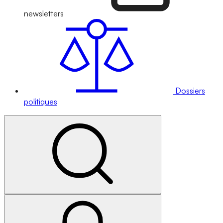
newsletters
Dossiers
politiques