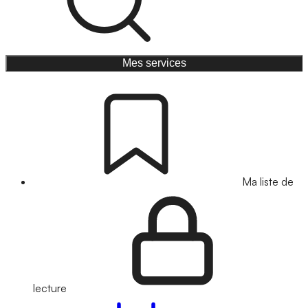
Mes services
Ma liste de
lecture