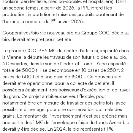
scolaire, pénitentielle, médico-sociale, et hospitalière). Dans
un second temps, à partir de 2026, la PPL interdit les
production, importation et mise des produits contenant de
er
l'hexane, à compter du 1
janvier 2026.
Coopératives/bio : le nouveau silo du Groupe COC, dédié au
bio, devrait être prêt pour cet été
Le groupe COC (386 M€ de chiffre d’affaires), implanté dans
la Vienne, a débuté les travaux de son futur silo dédié au bio,
à Descartes, dans le sud de l’Indre-et-Loire. D’une capacité
totale de 5000 t, il se décompose en 10 cases de 250 t, 2
cases de 500 t et d’une case de 1500 t. Ce nouveau site
devrait être opérationnel pour la collecte de cet été. Il
possèdera également trois boisseaux d’expédition et de travail
du grain. Ce projet ambitieux se veut flexible, pour
notamment être en mesure de travailler des petits lots, avec
possibilité d’inertage, pour une conservation optimale des
grains. Le montant de l’investissement n’est pas précisé mais
une partie des 1 M€ de l’enveloppe d’aide du fonds Avenir bio
devrait y être dédiée. En 2024, le bio représentait 1 %