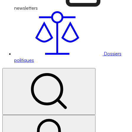
newsletters
Dossiers
politiques