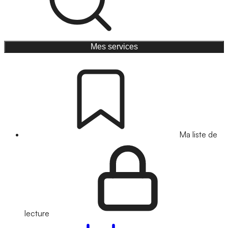
Mes services
Ma liste de
lecture