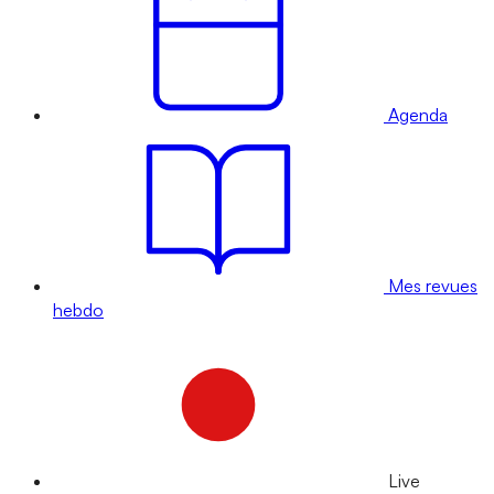
Agenda
Mes revues
hebdo
Live