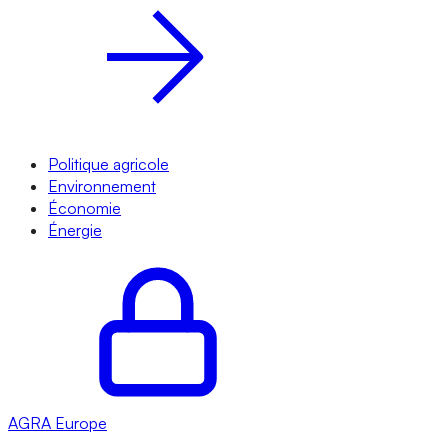
Politique agricole
Environnement
Économie
Énergie
AGRA
Europe