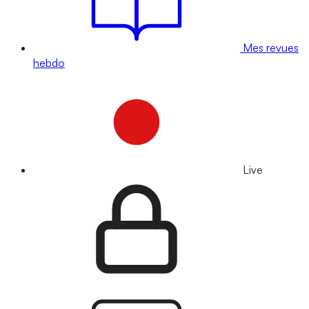
Mes revues
hebdo
Live