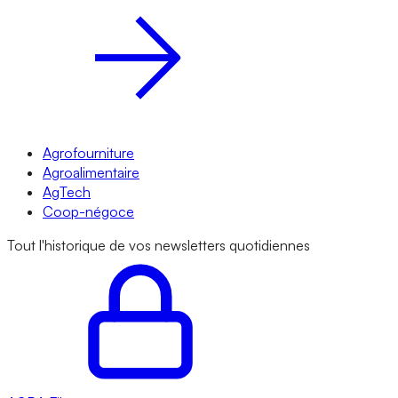
Agrofourniture
Agroalimentaire
AgTech
Coop-négoce
Tout l'historique de vos newsletters quotidiennes