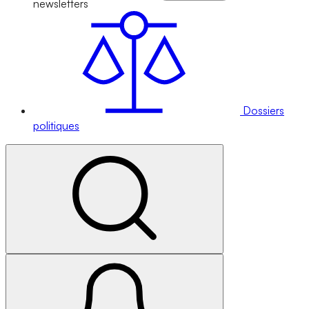
newsletters
Dossiers
politiques