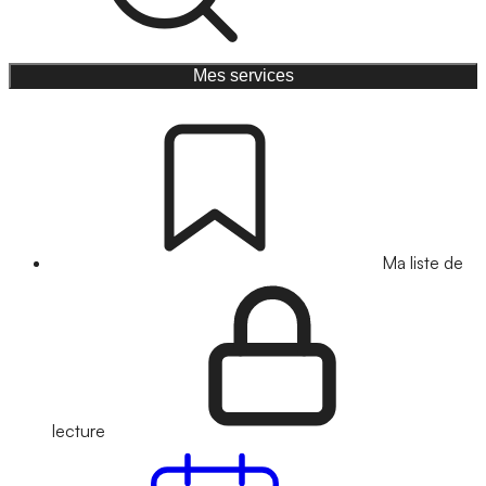
Mes services
Ma liste de
lecture